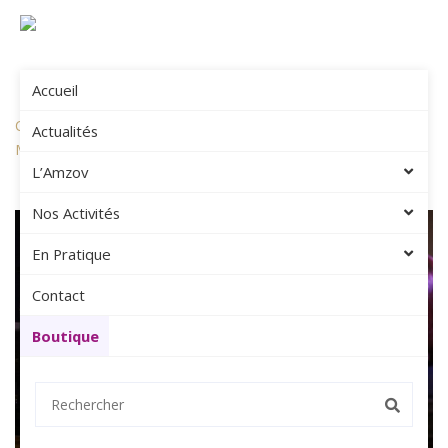
Accueil
Amzov
Album Photos
Concert Des Grands Elèves, Maison Des Arts De Montbonnot –
Actualités
Mai 2023
L’Amzov
Nos Activités
En Pratique
Contact
Boutique