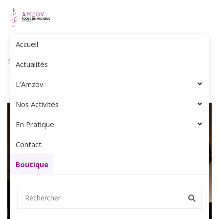
Accueil
Amzov
Album Photos
Soirée Cabaret – Saint-Nazaire-Les-Eymes – 2019
Actualités
L’Amzov
Nos Activités
En Pratique
Contact
Boutique