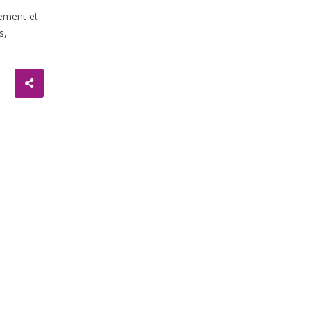
gement et
s,