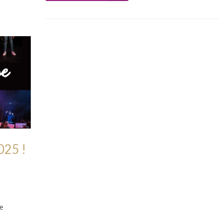
025 !
e