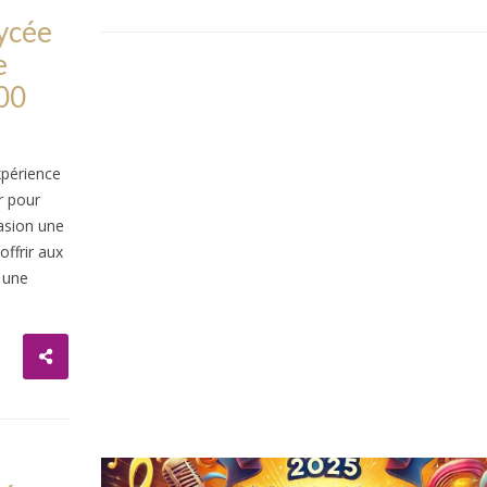
ycée
e
h00
xpérience
r pour
casion une
offrir aux
 une