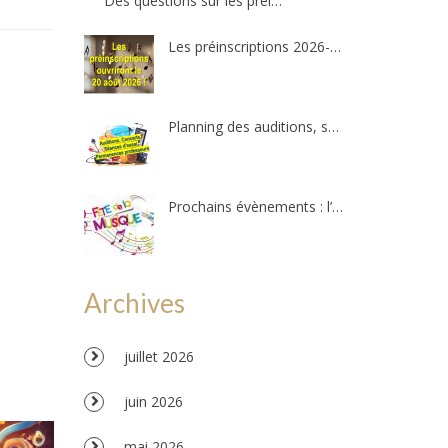
Des questions sur les préinscriptions ?
Les préinscriptions 2026-2027 ré-ouvriront le 20 août. Il reste quelques places !
Planning des auditions, séances d’essais et permanences professeurs
Prochains évènements : l’Amzov participe à la fête de la musique !!!
Archives
juillet 2026
juin 2026
mai 2026