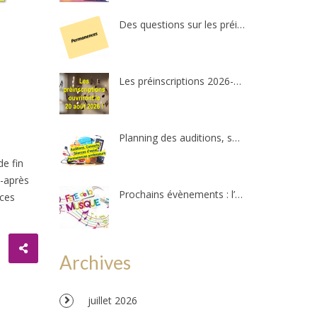
Des questions sur les préinscriptions ?
Les préinscriptions 2026-2027 ré-ouvriront le 20 août. Il reste quelques places !
Planning des auditions, séances d’essais et permanences professeurs
de fin
i-après
Prochains évènements : l’Amzov participe à la fête de la musique !!!
nces
Archives
juillet 2026