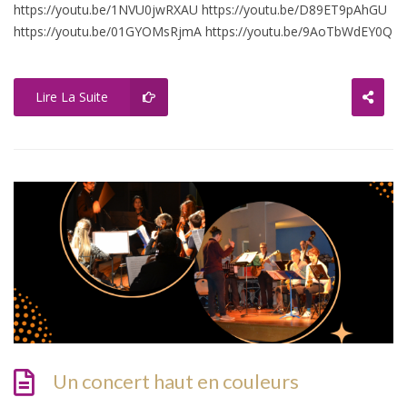
https://youtu.be/1NVU0jwRXAU https://youtu.be/D89ET9pAhGU
https://youtu.be/01GYOMsRjmA https://youtu.be/9AoTbWdEY0Q
Lire La Suite
Un concert haut en couleurs