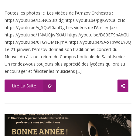
Toutes les photos ici Les vidéos de l'Amzov'Orchestra :
https://youtu.be/D5NCSBizjdg https://youtu.be/pgKWtCaFzHc
https://youtu.be/y_5Qu90auDg Les vidéos de l'Atelier Jazz :
https://youtu.be/1NVU0jwRXAU https://youtu.be/D89ET9pAhGU
https://youtu.be/01GYOMsRjmA https://youtu.be/9AoTbWdEY0Q
Le 21 janvier, l’Amzov donnait son traditionnel concert du
Nouvel An à l’auditorium du Campus horticole de Saint-Ismier.
Un rendez-vous toujours plus apprécié des lycéens qui ont su
encourager et féliciter les musiciens [...]
Lire La Suite