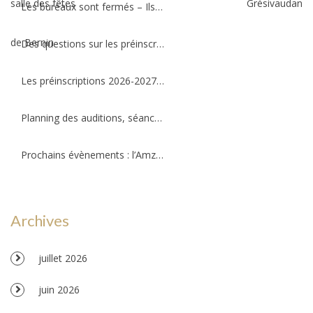
Les bureaux sont fermés – Ils ouvriront au public le mercredi 26 août 2026 !
Des questions sur les préinscriptions ?
Les préinscriptions 2026-2027 ré-ouvriront le 20 août. Il reste quelques places !
Planning des auditions, séances d’essais et permanences professeurs
Prochains évènements : l’Amzov participe à la fête de la musique !!!
Archives
juillet 2026
juin 2026