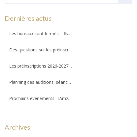
Dernières actus
Les bureaux sont fermés – Ils ouvriront au public le mercredi 26 août 2026 !
Des questions sur les préinscriptions ?
Les préinscriptions 2026-2027 ré-ouvriront le 20 août. Il reste quelques places !
Planning des auditions, séances d’essais et permanences professeurs
Prochains évènements : l’Amzov participe à la fête de la musique !!!
Archives