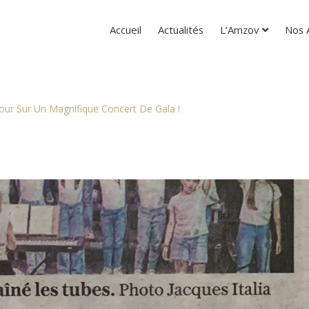
Accueil
Actualités
L’Amzov
Nos A
our Sur Un Magnifique Concert De Gala !