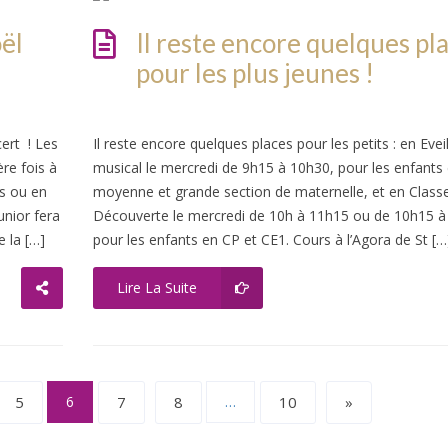
ël
Il reste encore quelques pl
pour les plus jeunes !
ert ! Les
Il reste encore quelques places pour les petits : en Evei
re fois à
musical le mercredi de 9h15 à 10h30, pour les enfants
os ou en
moyenne et grande section de maternelle, et en Class
unior fera
Découverte le mercredi de 10h à 11h15 ou de 10h15 à
e la […]
pour les enfants en CP et CE1. Cours à l’Agora de St […
Lire La Suite
5
6
7
8
…
10
»