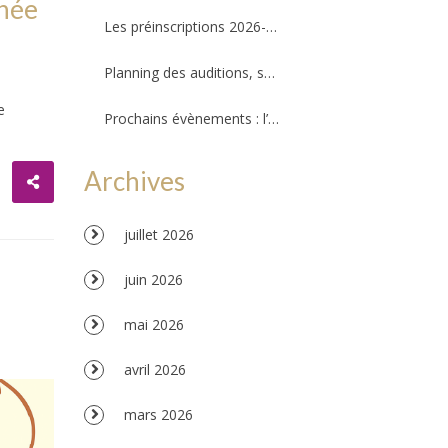
nnée
Les préinscriptions 2026-2027 ré-ouvriront le 20 août. Il reste quelques places !
Planning des auditions, séances d’essais et permanences professeurs
e
Prochains évènements : l’Amzov participe à la fête de la musique !!!
Archives
juillet 2026
juin 2026
mai 2026
avril 2026
mars 2026