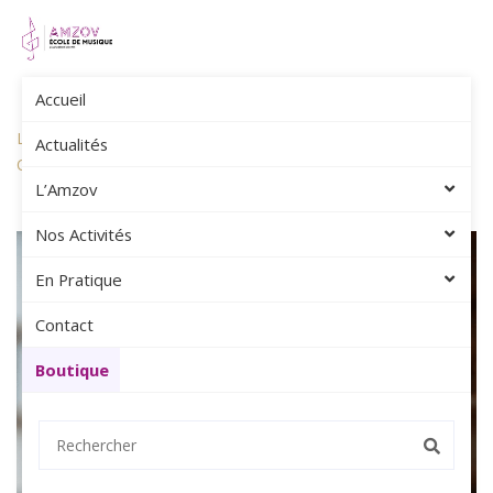
Accueil
Amzov
Actualités
Actualités
Les Préinscriptions 2026-2027 Ré-Ouvriront Le 20 Août. Il Reste
Actualités
Quelques Places !
L’Amzov
Nos Activités
En Pratique
Contact
Boutique