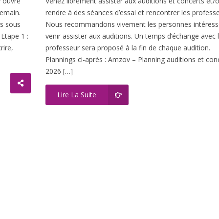
v ouvre
Venez librement assister aux auditions et concerts et/
 demain.
rendre à des séances d’essai et rencontrer les professe
rs sous
Nous recommandons vivement les personnes intéress
Etape 1 :
venir assister aux auditions. Un temps d’échange avec 
ire,
professeur sera proposé à la fin de chaque audition.
Plannings ci-après : Amzov – Planning auditions et con
2026 […]
Lire La Suite