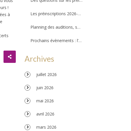
Des questions sur les préinscriptions ?
ou vous
urs !
Les préinscriptions 2026-2027 ré-ouvriront le 20 août. Il reste quelques places !
ées à
le
Planning des auditions, séances d’essais et permanences professeurs
certs
Prochains évènements : l’Amzov participe à la fête de la musique !!!
Archives
juillet 2026
juin 2026
mai 2026
avril 2026
mars 2026