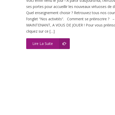
Voici enfin venu le jour ! A partir d’aujourd’hui, l’Amzo
ses portes pour accueillir les nouveaux virtuoses de
Quel enseignement choisir ? Retrouvez tous nos cou
l’onglet “Nos activités“. Comment se préinscrire ? – 
MAINTENANT, A VOUS DE JOUER ! Pour vous préinscr
cliquez sur ce […]
Lire La Suite