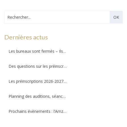
Dernières actus
Les bureaux sont fermés – Ils ouvriront au public le mercredi 26 août 2026 !
Des questions sur les préinscriptions ?
Les préinscriptions 2026-2027 ré-ouvriront le 20 août. Il reste quelques places !
Planning des auditions, séances d’essais et permanences professeurs
Prochains évènements : l’Amzov participe à la fête de la musique !!!