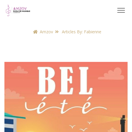
Amzov
Articles By: Fabienne