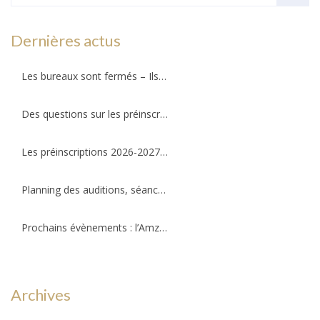
Dernières actus
Les bureaux sont fermés – Ils ouvriront au public le mercredi 26 août 2026 !
Des questions sur les préinscriptions ?
Les préinscriptions 2026-2027 ré-ouvriront le 20 août. Il reste quelques places !
Planning des auditions, séances d’essais et permanences professeurs
Prochains évènements : l’Amzov participe à la fête de la musique !!!
Archives